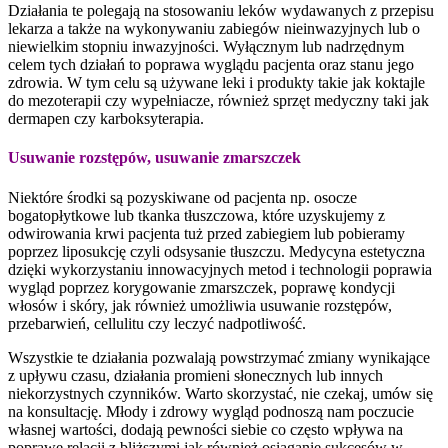
Działania te polegają na stosowaniu leków wydawanych z przepisu
lekarza a także na wykonywaniu zabiegów nieinwazyjnych lub o
niewielkim stopniu inwazyjności. Wyłącznym lub nadrzędnym
celem tych działań to poprawa wyglądu pacjenta oraz stanu jego
zdrowia. W tym celu są używane leki i produkty takie jak koktajle
do mezoterapii czy wypełniacze, również sprzęt medyczny taki jak
dermapen czy karboksyterapia.
Usuwanie rozstępów, usuwanie zmarszczek
Niektóre środki są pozyskiwane od pacjenta np. osocze
bogatopłytkowe lub tkanka tłuszczowa, które uzyskujemy z
odwirowania krwi pacjenta tuż przed zabiegiem lub pobieramy
poprzez liposukcję czyli odsysanie tłuszczu. Medycyna estetyczna
dzięki wykorzystaniu innowacyjnych metod i technologii poprawia
wygląd poprzez korygowanie zmarszczek, poprawę kondycji
włosów i skóry, jak również umożliwia usuwanie rozstępów,
przebarwień, cellulitu czy leczyć nadpotliwość.
Wszystkie te działania pozwalają powstrzymać zmiany wynikające
z upływu czasu, działania promieni słonecznych lub innych
niekorzystnych czynników. Warto skorzystać, nie czekaj, umów się
na konsultację. Młody i zdrowy wygląd podnoszą nam poczucie
własnej wartości, dodają pewności siebie co często wpływa na
poprawę relacji z bliższymi jak również osiąganie sukcesów w