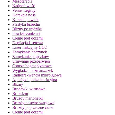
Mezoterapia
Nadpotliwość
Venus Legacy
Korekcja nosa
Korekta powiek
Plastyka brzucha
Blizny po trądziku
Powiększanie ust
Cienie pod oczami
Depilacja laserowa
Laser frakcyjny CO2
Zamykanie naczynek
Zamykanie pajączków
Usuwanie przebarwień
Osocze bogatopłytkowe
Wygładzanie zmarszczek
Radiofrekwencja mikroigłowa
Aqualyx lipoliza iniekcyjna
Blizny
Brodawki wirusowe
Bruksizm
Bruzdy marionetki
Bruzdy nosowo wargowe
Bruzdy poprzeczne czoła
Cienie pod oczami