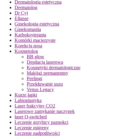
Dermatologia estetyczna
Dermatolog
Dr Cyj
Ellanse
Ginekologia estetyczna
Ginekomastia
Karboksyterapia
Komórki macierzyste
Korekcja nosa
Kosmetolog
BB glow
Depilacja laserowa
Kosmetyki dermatologiczne
Makijaż permanentny
Peelingi
Przekłuwanie uszu
Venus Legacy
Kurze łapki
Labioplastyka
Laser frakcyjny CO2
Laserowe zamykanie naczynek
laser Q-switched
Leczenie grzybicy paznokci
Leczenie migreny
Leczenie nadpotliwości