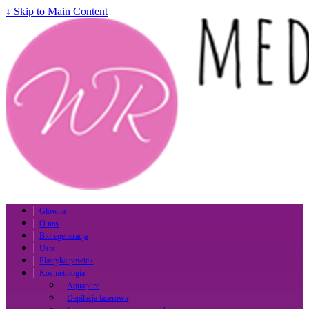
↓ Skip to Main Content
Główna
O nas
Bioregeneracja
Usta
Plastyka powiek
Kosmetologia
Aquapure
Depilacja laserowa