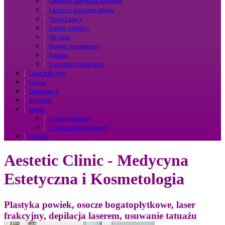
Laserowe zamykanie naczynek
Laserowe usuwanie tatuażu
Venus Legacy
Peeling węglowy
BB glow
Makijaż permanentny
Peelingi
Usuwanie przebarwień
Laser frakcyjny
Osocze
Dermapen 4
Sylwester
cennik
Cennik medyczny
Cennik kosmetologiczny
Kontakt
Aestetic Clinic - Medycyna
Estetyczna i Kosmetologia
Plastyka powiek, osocze bogatopłytkowe, laser
frakcyjny, depilacja laserem, usuwanie tatuażu