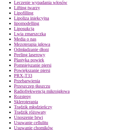
Leczenie wypadania włosów
Lifting twarzy
Lipofilling
Lipoliza iniekcyjna
lipomodelling
Liposukcja
Lwia zmarszczka
Media o nas
Mezoterapia igłowa
Odmładzanie dłoni
Peeling laserowy
Plastyka powiek
Pomniejszanie piersi
Powiększanie piersi
PRX-T33
Przebarwienia
Przeszczep tłuszczu
Radiofrekwencja mikroigłowa
Rozstępy
Skleroterapia
Trądzik młodzieńczy
Trądzik różowaty
Unoszenie brwi
Usuwanie cellulitu
Usuwanie chomików