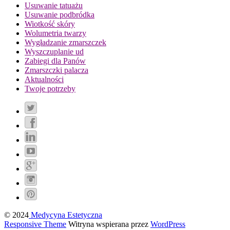
Usuwanie tatuażu
Usuwanie podbródka
Wiotkość skóry
Wolumetria twarzy
Wygładzanie zmarszczek
Wyszczuplanie ud
Zabiegi dla Panów
Zmarszczki palacza
Aktualności
Twoje potrzeby
© 2024
Medycyna Estetyczna
Responsive Theme
Witryna wspierana przez
WordPress