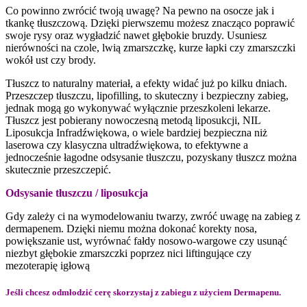
Co powinno zwrócić twoją uwagę? Na pewno na osocze jak i
tkankę tłuszczową. Dzięki pierwszemu możesz znacząco poprawić
swoje rysy oraz wygładzić nawet głębokie bruzdy. Usuniesz
nierówności na czole, lwią zmarszczkę, kurze łapki czy zmarszczki
wokół ust czy brody.
Tłuszcz to naturalny materiał, a efekty widać już po kilku dniach.
Przeszczep tłuszczu, lipofilling, to skuteczny i bezpieczny zabieg,
jednak mogą go wykonywać wyłącznie przeszkoleni lekarze.
Tłuszcz jest pobierany nowoczesną metodą liposukcji, NIL
Liposukcja Infradźwiękowa, o wiele bardziej bezpieczna niż
laserowa czy klasyczna ultradźwiękowa, to efektywne a
jednocześnie łagodne odsysanie tłuszczu, pozyskany tłuszcz można
skutecznie przeszczepić.
Odsysanie tłuszczu / liposukcja
Gdy zależy ci na wymodelowaniu twarzy, zwróć uwagę na zabieg z
dermapenem. Dzięki niemu można dokonać korekty nosa,
powiększanie ust, wyrównać fałdy nosowo-wargowe czy usunąć
niezbyt głębokie zmarszczki poprzez nici liftingujące czy
mezoterapię igłową
Jeśli chcesz odmłodzić cerę skorzystaj z zabiegu z użyciem Dermapenu.