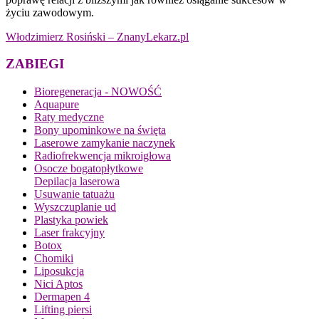
życiu zawodowym.
Włodzimierz Rosiński – ZnanyLekarz.pl
ZABIEGI
Bioregeneracja - NOWOŚĆ
Aquapure
Raty medyczne
Bony upominkowe na święta
Laserowe zamykanie naczynek
Radiofrekwencja mikroigłowa
Osocze bogatopłytkowe
Depilacja laserowa
Usuwanie tatuażu
Wyszczuplanie ud
Plastyka powiek
Laser frakcyjny
Botox
Chomiki
Liposukcja
Nici Aptos
Dermapen 4
Lifting piersi