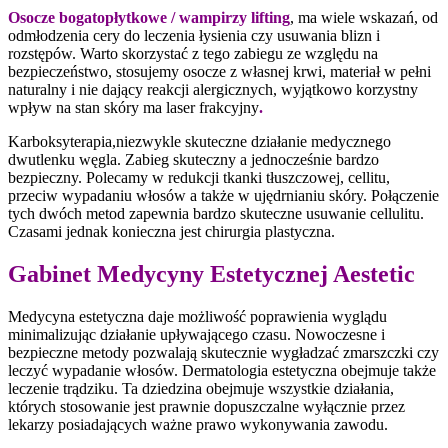
Osocze bogatopłytkowe / wampirzy lifting
, ma wiele wskazań, od
odmłodzenia cery do leczenia łysienia czy usuwania blizn i
rozstępów. Warto skorzystać z tego zabiegu ze względu na
bezpieczeństwo, stosujemy osocze z własnej krwi, materiał w pełni
naturalny i nie dający reakcji alergicznych, wyjątkowo korzystny
wpływ na stan skóry ma laser frakcyjny
.
Karboksyterapia,niezwykle skuteczne działanie medycznego
dwutlenku węgla. Zabieg skuteczny a jednocześnie bardzo
bezpieczny. Polecamy w redukcji tkanki tłuszczowej, cellitu,
przeciw wypadaniu włosów a także w ujędrnianiu skóry. Połączenie
tych dwóch metod zapewnia bardzo skuteczne usuwanie cellulitu.
Czasami jednak konieczna jest chirurgia plastyczna.
Gabinet Medycyny Estetycznej Aestetic
Medycyna estetyczna daje możliwość poprawienia wyglądu
minimalizując działanie upływającego czasu. Nowoczesne i
bezpieczne metody pozwalają skutecznie wygładzać zmarszczki czy
leczyć wypadanie włosów. Dermatologia estetyczna obejmuje także
leczenie trądziku. Ta dziedzina obejmuje wszystkie działania,
których stosowanie jest prawnie dopuszczalne wyłącznie przez
lekarzy posiadających ważne prawo wykonywania zawodu.