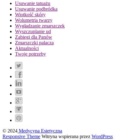
Usuwanie tatuażu
Usuwanie podbródka
Wiotkość skóry
Wolumetria twarzy
Wygładzanie zmarszczek
Wyszczuplanie ud
Zabiegi dla Panów
Zmarszczki palacza
Aktualności
Twoje potrzeby
© 2024
Medycyna Estetyczna
Responsive Theme
Witryna wspierana przez
WordPress