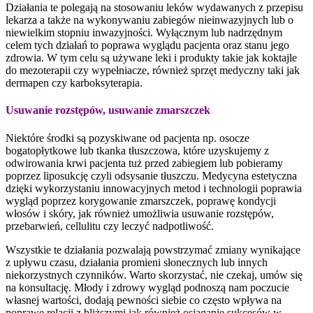
Działania te polegają na stosowaniu leków wydawanych z przepisu
lekarza a także na wykonywaniu zabiegów nieinwazyjnych lub o
niewielkim stopniu inwazyjności. Wyłącznym lub nadrzędnym
celem tych działań to poprawa wyglądu pacjenta oraz stanu jego
zdrowia. W tym celu są używane leki i produkty takie jak koktajle
do mezoterapii czy wypełniacze, również sprzęt medyczny taki jak
dermapen czy karboksyterapia.
Usuwanie rozstępów, usuwanie zmarszczek
Niektóre środki są pozyskiwane od pacjenta np. osocze
bogatopłytkowe lub tkanka tłuszczowa, które uzyskujemy z
odwirowania krwi pacjenta tuż przed zabiegiem lub pobieramy
poprzez liposukcję czyli odsysanie tłuszczu. Medycyna estetyczna
dzięki wykorzystaniu innowacyjnych metod i technologii poprawia
wygląd poprzez korygowanie zmarszczek, poprawę kondycji
włosów i skóry, jak również umożliwia usuwanie rozstępów,
przebarwień, cellulitu czy leczyć nadpotliwość.
Wszystkie te działania pozwalają powstrzymać zmiany wynikające
z upływu czasu, działania promieni słonecznych lub innych
niekorzystnych czynników. Warto skorzystać, nie czekaj, umów się
na konsultację. Młody i zdrowy wygląd podnoszą nam poczucie
własnej wartości, dodają pewności siebie co często wpływa na
poprawę relacji z bliższymi jak również osiąganie sukcesów w