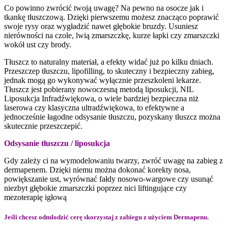
Co powinno zwrócić twoją uwagę? Na pewno na osocze jak i
tkankę tłuszczową. Dzięki pierwszemu możesz znacząco poprawić
swoje rysy oraz wygładzić nawet głębokie bruzdy. Usuniesz
nierówności na czole, lwią zmarszczkę, kurze łapki czy zmarszczki
wokół ust czy brody.
Tłuszcz to naturalny materiał, a efekty widać już po kilku dniach.
Przeszczep tłuszczu, lipofilling, to skuteczny i bezpieczny zabieg,
jednak mogą go wykonywać wyłącznie przeszkoleni lekarze.
Tłuszcz jest pobierany nowoczesną metodą liposukcji, NIL
Liposukcja Infradźwiękowa, o wiele bardziej bezpieczna niż
laserowa czy klasyczna ultradźwiękowa, to efektywne a
jednocześnie łagodne odsysanie tłuszczu, pozyskany tłuszcz można
skutecznie przeszczepić.
Odsysanie tłuszczu / liposukcja
Gdy zależy ci na wymodelowaniu twarzy, zwróć uwagę na zabieg z
dermapenem. Dzięki niemu można dokonać korekty nosa,
powiększanie ust, wyrównać fałdy nosowo-wargowe czy usunąć
niezbyt głębokie zmarszczki poprzez nici liftingujące czy
mezoterapię igłową
Jeśli chcesz odmłodzić cerę skorzystaj z zabiegu z użyciem Dermapenu.