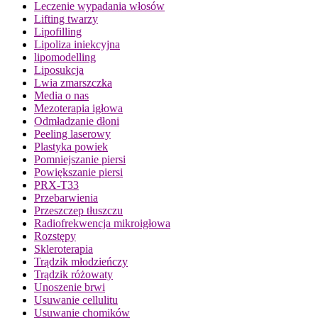
Leczenie wypadania włosów
Lifting twarzy
Lipofilling
Lipoliza iniekcyjna
lipomodelling
Liposukcja
Lwia zmarszczka
Media o nas
Mezoterapia igłowa
Odmładzanie dłoni
Peeling laserowy
Plastyka powiek
Pomniejszanie piersi
Powiększanie piersi
PRX-T33
Przebarwienia
Przeszczep tłuszczu
Radiofrekwencja mikroigłowa
Rozstępy
Skleroterapia
Trądzik młodzieńczy
Trądzik różowaty
Unoszenie brwi
Usuwanie cellulitu
Usuwanie chomików