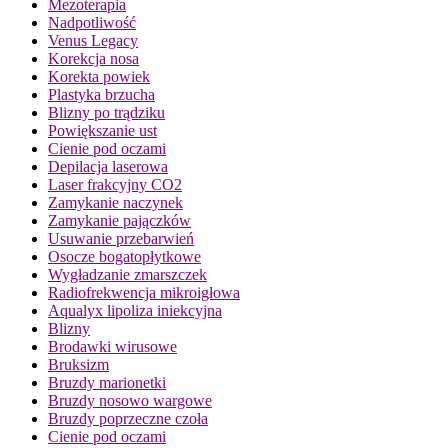
Mezoterapia
Nadpotliwość
Venus Legacy
Korekcja nosa
Korekta powiek
Plastyka brzucha
Blizny po trądziku
Powiększanie ust
Cienie pod oczami
Depilacja laserowa
Laser frakcyjny CO2
Zamykanie naczynek
Zamykanie pajączków
Usuwanie przebarwień
Osocze bogatopłytkowe
Wygładzanie zmarszczek
Radiofrekwencja mikroigłowa
Aqualyx lipoliza iniekcyjna
Blizny
Brodawki wirusowe
Bruksizm
Bruzdy marionetki
Bruzdy nosowo wargowe
Bruzdy poprzeczne czoła
Cienie pod oczami