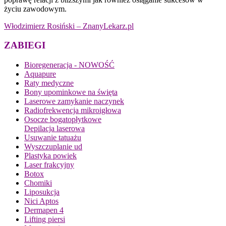
życiu zawodowym.
Włodzimierz Rosiński – ZnanyLekarz.pl
ZABIEGI
Bioregeneracja - NOWOŚĆ
Aquapure
Raty medyczne
Bony upominkowe na święta
Laserowe zamykanie naczynek
Radiofrekwencja mikroigłowa
Osocze bogatopłytkowe
Depilacja laserowa
Usuwanie tatuażu
Wyszczuplanie ud
Plastyka powiek
Laser frakcyjny
Botox
Chomiki
Liposukcja
Nici Aptos
Dermapen 4
Lifting piersi