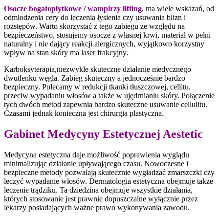
Osocze bogatopłytkowe / wampirzy lifting
, ma wiele wskazań, od
odmłodzenia cery do leczenia łysienia czy usuwania blizn i
rozstępów. Warto skorzystać z tego zabiegu ze względu na
bezpieczeństwo, stosujemy osocze z własnej krwi, materiał w pełni
naturalny i nie dający reakcji alergicznych, wyjątkowo korzystny
wpływ na stan skóry ma laser frakcyjny
.
Karboksyterapia,niezwykle skuteczne działanie medycznego
dwutlenku węgla. Zabieg skuteczny a jednocześnie bardzo
bezpieczny. Polecamy w redukcji tkanki tłuszczowej, cellitu,
przeciw wypadaniu włosów a także w ujędrnianiu skóry. Połączenie
tych dwóch metod zapewnia bardzo skuteczne usuwanie cellulitu.
Czasami jednak konieczna jest chirurgia plastyczna.
Gabinet Medycyny Estetycznej Aestetic
Medycyna estetyczna daje możliwość poprawienia wyglądu
minimalizując działanie upływającego czasu. Nowoczesne i
bezpieczne metody pozwalają skutecznie wygładzać zmarszczki czy
leczyć wypadanie włosów. Dermatologia estetyczna obejmuje także
leczenie trądziku. Ta dziedzina obejmuje wszystkie działania,
których stosowanie jest prawnie dopuszczalne wyłącznie przez
lekarzy posiadających ważne prawo wykonywania zawodu.