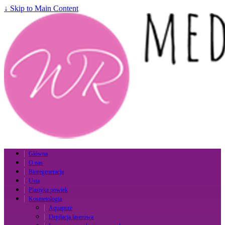
↓ Skip to Main Content
Główna
O nas
Bioregeneracja
Usta
Plastyka powiek
Kosmetologia
Aquapure
Depilacja laserowa