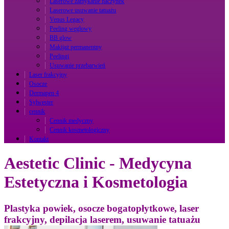
Laserowe zamykanie naczynek
Laserowe usuwanie tatuażu
Venus Legacy
Peeling węglowy
BB glow
Makijaż permanentny
Peelingi
Usuwanie przebarwień
Laser frakcyjny
Osocze
Dermapen 4
Sylwester
cennik
Cennik medyczny
Cennik kosmetologiczny
Kontakt
Aestetic Clinic - Medycyna
Estetyczna i Kosmetologia
Plastyka powiek, osocze bogatopłytkowe, laser
frakcyjny, depilacja laserem, usuwanie tatuażu