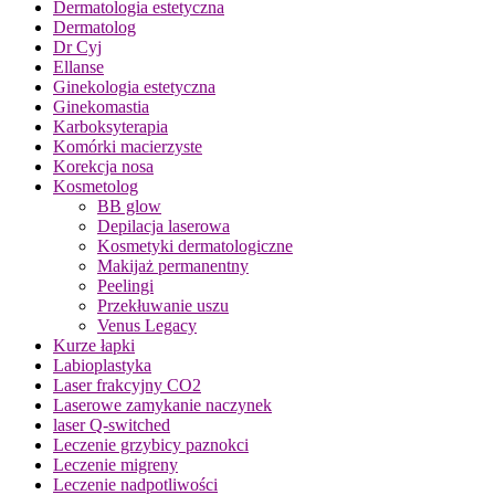
Dermatologia estetyczna
Dermatolog
Dr Cyj
Ellanse
Ginekologia estetyczna
Ginekomastia
Karboksyterapia
Komórki macierzyste
Korekcja nosa
Kosmetolog
BB glow
Depilacja laserowa
Kosmetyki dermatologiczne
Makijaż permanentny
Peelingi
Przekłuwanie uszu
Venus Legacy
Kurze łapki
Labioplastyka
Laser frakcyjny CO2
Laserowe zamykanie naczynek
laser Q-switched
Leczenie grzybicy paznokci
Leczenie migreny
Leczenie nadpotliwości