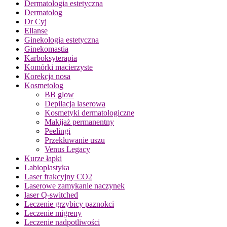
Dermatologia estetyczna
Dermatolog
Dr Cyj
Ellanse
Ginekologia estetyczna
Ginekomastia
Karboksyterapia
Komórki macierzyste
Korekcja nosa
Kosmetolog
BB glow
Depilacja laserowa
Kosmetyki dermatologiczne
Makijaż permanentny
Peelingi
Przekłuwanie uszu
Venus Legacy
Kurze łapki
Labioplastyka
Laser frakcyjny CO2
Laserowe zamykanie naczynek
laser Q-switched
Leczenie grzybicy paznokci
Leczenie migreny
Leczenie nadpotliwości