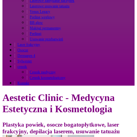
Laserowe zamykanie naczynek
Laserowe usuwanie tatuażu
Venus Legacy
Peeling węglowy
BB glow
Makijaż permanentny
Peelingi
Usuwanie przebarwień
Laser frakcyjny
Osocze
Dermapen 4
Sylwester
cennik
Cennik medyczny
Cennik kosmetologiczny
Kontakt
Aestetic Clinic - Medycyna
Estetyczna i Kosmetologia
Plastyka powiek, osocze bogatopłytkowe, laser
frakcyjny, depilacja laserem, usuwanie tatuażu