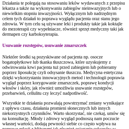
Działania te polegają na stosowaniu leków wydawanych z przepisu
lekarza a także na wykonywaniu zabiegów nieinwazyjnych lub o
niewielkim stopniu inwazyjności. Wyłącznym lub nadrzędnym
celem tych działań to poprawa wyglądu pacjenta oraz stanu jego
zdrowia. W tym celu są używane leki i produkty takie jak koktajle
do mezoterapii czy wypełniacze, również sprzęt medyczny taki jak
dermapen czy karboksyterapia.
Usuwanie rozstępów, usuwanie zmarszczek
Niektóre środki są pozyskiwane od pacjenta np. osocze
bogatopłytkowe lub tkanka tłuszczowa, które uzyskujemy z
odwirowania krwi pacjenta tuż przed zabiegiem lub pobieramy
poprzez liposukcję czyli odsysanie tłuszczu. Medycyna estetyczna
dzięki wykorzystaniu innowacyjnych metod i technologii poprawia
wygląd poprzez korygowanie zmarszczek, poprawę kondycji
włosów i skóry, jak również umożliwia usuwanie rozstępów,
przebarwień, cellulitu czy leczyć nadpotliwość.
Wszystkie te działania pozwalają powstrzymać zmiany wynikające
z upływu czasu, działania promieni słonecznych lub innych
niekorzystnych czynników. Warto skorzystać, nie czekaj, umów się
na konsultację. Młody i zdrowy wygląd podnoszą nam poczucie
własnej wartości, dodają pewności siebie co często wpływa na
poprawę relacji z bliższymi jak również osiąganie sukcesów w