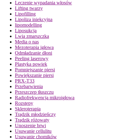
Leczenie wypadania włosów
Lifting twarzy
Lipofilling
Lipoliza iniekcyjna
lipomodelling
Liposukcja
Lwia zmarszczka
Media o nas
Mezoterapia igłowa
Odmładzanie dłoni
Peeling laserowy
Plastyka powiek
Pomniejszanie piersi
Powiększanie piersi
PRX-T33
Przebarwienia
Przeszczep tłuszczu
Radiofrekwencja mikroigłowa
Rozstępy
Skleroterapia
Trądzik młodzieńczy
Trądzik różowaty
Unoszenie brwi
Usuwanie cellulitu
Usuwanie chomików