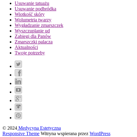
Usuwanie tatuażu
Usuwanie podbródka
Wiotkość skóry
Wolumetria twarzy
Wygładzanie zmarszczek
Wyszczuplanie ud
Zabiegi dla Panów
Zmarszczki palacza
Aktualności
Twoje potrzeby
© 2024
Medycyna Estetyczna
Responsive Theme
Witryna wspierana przez
WordPress