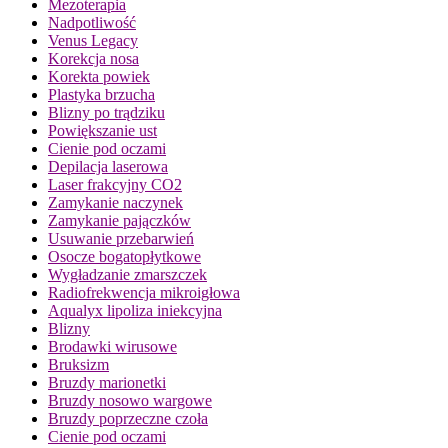
Mezoterapia
Nadpotliwość
Venus Legacy
Korekcja nosa
Korekta powiek
Plastyka brzucha
Blizny po trądziku
Powiększanie ust
Cienie pod oczami
Depilacja laserowa
Laser frakcyjny CO2
Zamykanie naczynek
Zamykanie pajączków
Usuwanie przebarwień
Osocze bogatopłytkowe
Wygładzanie zmarszczek
Radiofrekwencja mikroigłowa
Aqualyx lipoliza iniekcyjna
Blizny
Brodawki wirusowe
Bruksizm
Bruzdy marionetki
Bruzdy nosowo wargowe
Bruzdy poprzeczne czoła
Cienie pod oczami