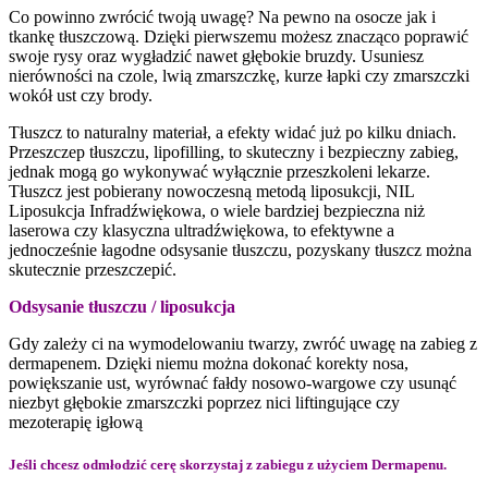
Co powinno zwrócić twoją uwagę? Na pewno na osocze jak i
tkankę tłuszczową. Dzięki pierwszemu możesz znacząco poprawić
swoje rysy oraz wygładzić nawet głębokie bruzdy. Usuniesz
nierówności na czole, lwią zmarszczkę, kurze łapki czy zmarszczki
wokół ust czy brody.
Tłuszcz to naturalny materiał, a efekty widać już po kilku dniach.
Przeszczep tłuszczu, lipofilling, to skuteczny i bezpieczny zabieg,
jednak mogą go wykonywać wyłącznie przeszkoleni lekarze.
Tłuszcz jest pobierany nowoczesną metodą liposukcji, NIL
Liposukcja Infradźwiękowa, o wiele bardziej bezpieczna niż
laserowa czy klasyczna ultradźwiękowa, to efektywne a
jednocześnie łagodne odsysanie tłuszczu, pozyskany tłuszcz można
skutecznie przeszczepić.
Odsysanie tłuszczu / liposukcja
Gdy zależy ci na wymodelowaniu twarzy, zwróć uwagę na zabieg z
dermapenem. Dzięki niemu można dokonać korekty nosa,
powiększanie ust, wyrównać fałdy nosowo-wargowe czy usunąć
niezbyt głębokie zmarszczki poprzez nici liftingujące czy
mezoterapię igłową
Jeśli chcesz odmłodzić cerę skorzystaj z zabiegu z użyciem Dermapenu.