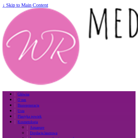
↓ Skip to Main Content
Główna
O nas
Bioregeneracja
Usta
Plastyka powiek
Kosmetologia
Aquapure
Depilacja laserowa