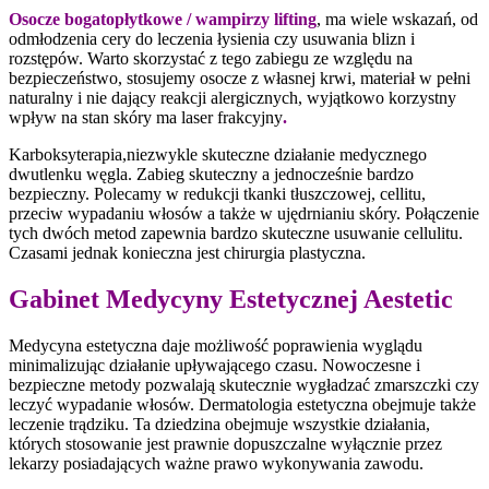
Osocze bogatopłytkowe / wampirzy lifting
, ma wiele wskazań, od
odmłodzenia cery do leczenia łysienia czy usuwania blizn i
rozstępów. Warto skorzystać z tego zabiegu ze względu na
bezpieczeństwo, stosujemy osocze z własnej krwi, materiał w pełni
naturalny i nie dający reakcji alergicznych, wyjątkowo korzystny
wpływ na stan skóry ma laser frakcyjny
.
Karboksyterapia,niezwykle skuteczne działanie medycznego
dwutlenku węgla. Zabieg skuteczny a jednocześnie bardzo
bezpieczny. Polecamy w redukcji tkanki tłuszczowej, cellitu,
przeciw wypadaniu włosów a także w ujędrnianiu skóry. Połączenie
tych dwóch metod zapewnia bardzo skuteczne usuwanie cellulitu.
Czasami jednak konieczna jest chirurgia plastyczna.
Gabinet Medycyny Estetycznej Aestetic
Medycyna estetyczna daje możliwość poprawienia wyglądu
minimalizując działanie upływającego czasu. Nowoczesne i
bezpieczne metody pozwalają skutecznie wygładzać zmarszczki czy
leczyć wypadanie włosów. Dermatologia estetyczna obejmuje także
leczenie trądziku. Ta dziedzina obejmuje wszystkie działania,
których stosowanie jest prawnie dopuszczalne wyłącznie przez
lekarzy posiadających ważne prawo wykonywania zawodu.