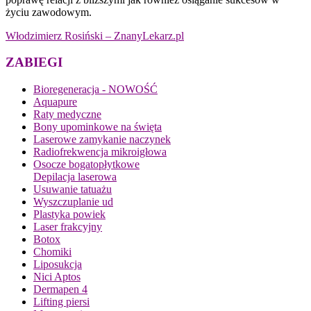
życiu zawodowym.
Włodzimierz Rosiński – ZnanyLekarz.pl
ZABIEGI
Bioregeneracja - NOWOŚĆ
Aquapure
Raty medyczne
Bony upominkowe na święta
Laserowe zamykanie naczynek
Radiofrekwencja mikroigłowa
Osocze bogatopłytkowe
Depilacja laserowa
Usuwanie tatuażu
Wyszczuplanie ud
Plastyka powiek
Laser frakcyjny
Botox
Chomiki
Liposukcja
Nici Aptos
Dermapen 4
Lifting piersi