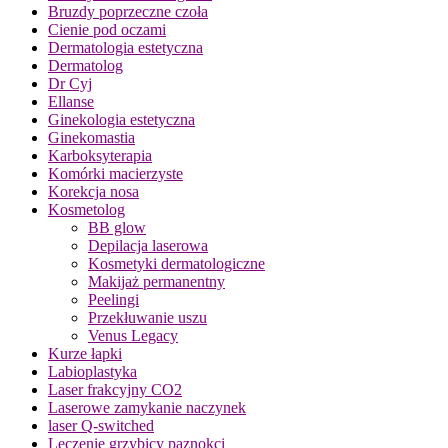
Bruzdy poprzeczne czoła
Cienie pod oczami
Dermatologia estetyczna
Dermatolog
Dr Cyj
Ellanse
Ginekologia estetyczna
Ginekomastia
Karboksyterapia
Komórki macierzyste
Korekcja nosa
Kosmetolog
BB glow
Depilacja laserowa
Kosmetyki dermatologiczne
Makijaż permanentny
Peelingi
Przekłuwanie uszu
Venus Legacy
Kurze łapki
Labioplastyka
Laser frakcyjny CO2
Laserowe zamykanie naczynek
laser Q-switched
Leczenie grzybicy paznokci