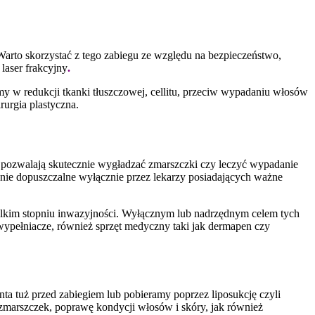
 Warto skorzystać z tego zabiegu ze względu na bezpieczeństwo,
laser frakcyjny
.
y w redukcji tkanki tłuszczowej, cellitu, przeciw wypadaniu włosów
rurgia plastyczna.
 pozwalają skutecznie wygładzać zmarszczki czy leczyć wypadanie
awnie dopuszczalne wyłącznie przez lekarzy posiadających ważne
elkim stopniu inwazyjności. Wyłącznym lub nadrzędnym celem tych
 wypełniacze, również sprzęt medyczny taki jak dermapen czy
ta tuż przed zabiegiem lub pobieramy poprzez liposukcję czyli
zmarszczek, poprawę kondycji włosów i skóry, jak również