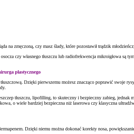
ląda na zmęczoną, czy masz ślady, które pozostawił trądzik młodzieńc
socza czy własnego tłuszczu lub radiofrekwencja mikroigłowa są tym
hirurga plastycznego
tłuszczową. Dzięki pierwszemu możesz znacząco poprawić swoje rysy 
dy.
zeszczep tłuszczu, lipofilling, to skuteczny i bezpieczny zabieg, jedn
owa, o wiele bardziej bezpieczna niż laserowa czy klasyczna ultradźw
dermapenem. Dzięki niemu można dokonać korekty nosa, powiększanie