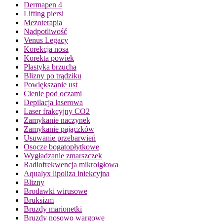
Dermapen 4
Lifting piersi
Mezoterapia
Nadpotliwość
Venus Legacy
Korekcja nosa
Korekta powiek
Plastyka brzucha
Blizny po trądziku
Powiększanie ust
Cienie pod oczami
Depilacja laserowa
Laser frakcyjny CO2
Zamykanie naczynek
Zamykanie pajączków
Usuwanie przebarwień
Osocze bogatopłytkowe
Wygładzanie zmarszczek
Radiofrekwencja mikroigłowa
Aqualyx lipoliza iniekcyjna
Blizny
Brodawki wirusowe
Bruksizm
Bruzdy marionetki
Bruzdy nosowo wargowe