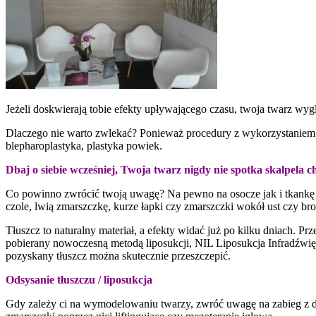
Jeżeli doskwierają tobie efekty upływającego czasu, twoja twarz wyg
Dlaczego nie warto zwlekać? Ponieważ procedury z wykorzystaniem o
blepharoplastyka, plastyka powiek.
Dbaj o siebie wcześniej, Twoja twarz nigdy nie spotka skalpela c
Co powinno zwrócić twoją uwagę? Na pewno na osocze jak i tkankę 
czole, lwią zmarszczkę, kurze łapki czy zmarszczki wokół ust czy bro
Tłuszcz to naturalny materiał, a efekty widać już po kilku dniach. Pr
pobierany nowoczesną metodą liposukcji, NIL Liposukcja Infradźwięk
pozyskany tłuszcz można skutecznie przeszczepić.
Odsysanie tłuszczu / liposukcja
Gdy zależy ci na wymodelowaniu twarzy, zwróć uwagę na zabieg z 