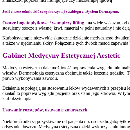
zmarszczki poprzez nici liftingujące czy mezoterapię igłową
Jeśli chcesz odmłodzić cerę skorzystaj z zabiegu z użyciem Dermapenu.
Osocze bogatopłytkowe / wampirzy lifting
, ma wiele wskazań, od o
stosujemy osocze z własnej krwi, materiał w pełni naturalny i nie da
Karboksyterapia,niezwykle skuteczne działanie medycznego dwutlenk
a także w ujędrnianiu skóry. Połączenie tych dwóch metod zapewnia b
Gabinet Medycyny Estetycznej Aestetic
Medycyna estetyczna daje możliwość poprawienia wyglądu minimaliz
włosów. Dermatologia estetyczna obejmuje także leczenie trądziku. T
prawo wykonywania zawodu.
Działania te polegają na stosowaniu leków wydawanych z przepisu 
działań to poprawa wyglądu pacjenta oraz stanu jego zdrowia. W tym 
karboksyterapia.
Usuwanie rozstępów, usuwanie zmarszczek
Niektóre środki są pozyskiwane od pacjenta np. osocze bogatopłytko
odsysanie tłuszczu. Medycyna estetyczna dzięki wykorzystaniu inno