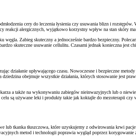
dmłodzenia cery do leczenia łysienia czy usuwania blizn i rozstępów.
jący reakcji alergicznych, wyjątkowo korzystny wpływ na stan skóry ma 
u węgla. Zabieg skuteczny a jednocześnie bardzo bezpieczny. Polecam
ardzo skuteczne usuwanie cellulitu. Czasami jednak konieczna jest chi
ując działanie upływającego czasu. Nowoczesne i bezpieczne metody
a dziedzina obejmuje wszystkie działania, których stosowanie jest pr
lekarza a także na wykonywaniu zabiegów nieinwazyjnych lub o niewi
celu są używane leki i produkty takie jak koktajle do mezoterapii czy
we lub tkanka tłuszczowa, które uzyskujemy z odwirowania krwi pacjen
wacyjnych metod i technologii poprawia wygląd poprzez korygowanie 