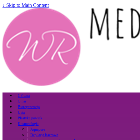
↓ Skip to Main Content
Główna
O nas
Bioregeneracja
Usta
Plastyka powiek
Kosmetologia
Aquapure
Depilacja laserowa