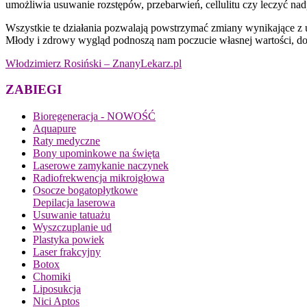
umożliwia usuwanie rozstępów, przebarwień, cellulitu czy leczyć nad
Wszystkie te działania pozwalają powstrzymać zmiany wynikające z u
Młody i zdrowy wygląd podnoszą nam poczucie własnej wartości, do
Włodzimierz Rosiński – ZnanyLekarz.pl
ZABIEGI
Bioregeneracja - NOWOŚĆ
Aquapure
Raty medyczne
Bony upominkowe na święta
Laserowe zamykanie naczynek
Radiofrekwencja mikroigłowa
Osocze bogatopłytkowe
Depilacja laserowa
Usuwanie tatuażu
Wyszczuplanie ud
Plastyka powiek
Laser frakcyjny
Botox
Chomiki
Liposukcja
Nici Aptos