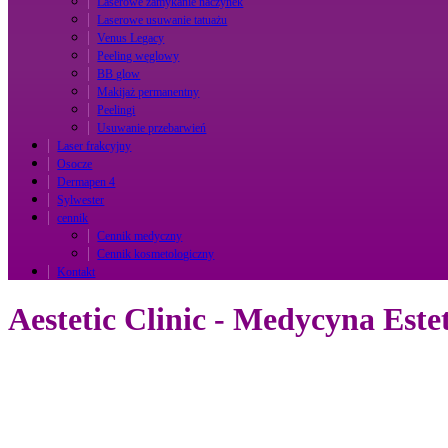
Laserowe zamykanie naczynek
Laserowe usuwanie tatuażu
Venus Legacy
Peeling węglowy
BB glow
Makijaż permanentny
Peelingi
Usuwanie przebarwień
Laser frakcyjny
Osocze
Dermapen 4
Sylwester
cennik
Cennik medyczny
Cennik kosmetologiczny
Kontakt
Aestetic Clinic - Medycyna Este