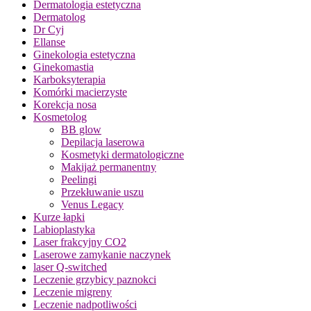
Dermatologia estetyczna
Dermatolog
Dr Cyj
Ellanse
Ginekologia estetyczna
Ginekomastia
Karboksyterapia
Komórki macierzyste
Korekcja nosa
Kosmetolog
BB glow
Depilacja laserowa
Kosmetyki dermatologiczne
Makijaż permanentny
Peelingi
Przekłuwanie uszu
Venus Legacy
Kurze łapki
Labioplastyka
Laser frakcyjny CO2
Laserowe zamykanie naczynek
laser Q-switched
Leczenie grzybicy paznokci
Leczenie migreny
Leczenie nadpotliwości