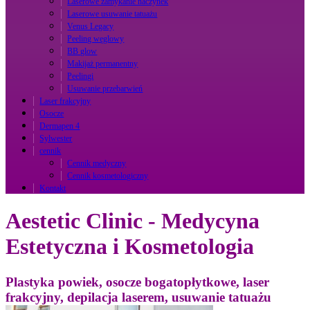
Laserowe zamykanie naczynek
Laserowe usuwanie tatuażu
Venus Legacy
Peeling węglowy
BB glow
Makijaż permanentny
Peelingi
Usuwanie przebarwień
Laser frakcyjny
Osocze
Dermapen 4
Sylwester
cennik
Cennik medyczny
Cennik kosmetologiczny
Kontakt
Aestetic Clinic - Medycyna
Estetyczna i Kosmetologia
Plastyka powiek, osocze bogatopłytkowe, laser
frakcyjny, depilacja laserem, usuwanie tatuażu