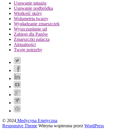
Usuwanie tatuażu
Usuwanie podbródka
Wiotkość skóry
Wolumetria twarzy
Wygładzanie zmarszczek
Wyszczuplanie ud
Zabiegi dla Panów
Zmarszczki palacza
Aktualności
Twoje potrzeby
© 2024
Medycyna Estetyczna
Responsive Theme
Witryna wspierana przez
WordPress