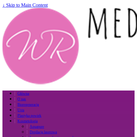
↓ Skip to Main Content
Główna
O nas
Bioregeneracja
Usta
Plastyka powiek
Kosmetologia
Aquapure
Depilacja laserowa