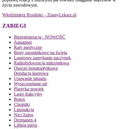
życiu zawodowym.
Włodzimierz Rosiński – ZnanyLekarz.pl
ZABIEGI
Bioregeneracja - NOWOŚĆ
Aquapure
Raty medyczne
Bony upominkowe na święta
Laserowe zamykanie naczynek
Radiofrekwencja mikroigłowa
Osocze bogatopłytkowe
Depilacja laserowa
Usuwanie tatuażu
Wyszczuplanie ud
Plastyka powiek
Laser frakcyjny
Botox
Chomiki
Liposukcja
Nici Aptos
Dermapen 4
Lifting piersi