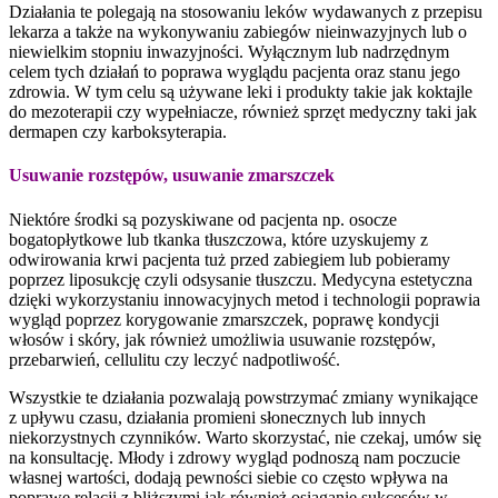
Działania te polegają na stosowaniu leków wydawanych z przepisu
lekarza a także na wykonywaniu zabiegów nieinwazyjnych lub o
niewielkim stopniu inwazyjności. Wyłącznym lub nadrzędnym
celem tych działań to poprawa wyglądu pacjenta oraz stanu jego
zdrowia. W tym celu są używane leki i produkty takie jak koktajle
do mezoterapii czy wypełniacze, również sprzęt medyczny taki jak
dermapen czy karboksyterapia.
Usuwanie rozstępów, usuwanie zmarszczek
Niektóre środki są pozyskiwane od pacjenta np. osocze
bogatopłytkowe lub tkanka tłuszczowa, które uzyskujemy z
odwirowania krwi pacjenta tuż przed zabiegiem lub pobieramy
poprzez liposukcję czyli odsysanie tłuszczu. Medycyna estetyczna
dzięki wykorzystaniu innowacyjnych metod i technologii poprawia
wygląd poprzez korygowanie zmarszczek, poprawę kondycji
włosów i skóry, jak również umożliwia usuwanie rozstępów,
przebarwień, cellulitu czy leczyć nadpotliwość.
Wszystkie te działania pozwalają powstrzymać zmiany wynikające
z upływu czasu, działania promieni słonecznych lub innych
niekorzystnych czynników. Warto skorzystać, nie czekaj, umów się
na konsultację. Młody i zdrowy wygląd podnoszą nam poczucie
własnej wartości, dodają pewności siebie co często wpływa na
poprawę relacji z bliższymi jak również osiąganie sukcesów w