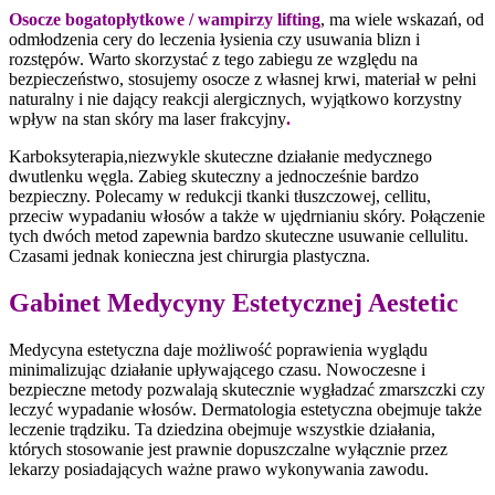
Osocze bogatopłytkowe / wampirzy lifting
, ma wiele wskazań, od
odmłodzenia cery do leczenia łysienia czy usuwania blizn i
rozstępów. Warto skorzystać z tego zabiegu ze względu na
bezpieczeństwo, stosujemy osocze z własnej krwi, materiał w pełni
naturalny i nie dający reakcji alergicznych, wyjątkowo korzystny
wpływ na stan skóry ma laser frakcyjny
.
Karboksyterapia,niezwykle skuteczne działanie medycznego
dwutlenku węgla. Zabieg skuteczny a jednocześnie bardzo
bezpieczny. Polecamy w redukcji tkanki tłuszczowej, cellitu,
przeciw wypadaniu włosów a także w ujędrnianiu skóry. Połączenie
tych dwóch metod zapewnia bardzo skuteczne usuwanie cellulitu.
Czasami jednak konieczna jest chirurgia plastyczna.
Gabinet Medycyny Estetycznej Aestetic
Medycyna estetyczna daje możliwość poprawienia wyglądu
minimalizując działanie upływającego czasu. Nowoczesne i
bezpieczne metody pozwalają skutecznie wygładzać zmarszczki czy
leczyć wypadanie włosów. Dermatologia estetyczna obejmuje także
leczenie trądziku. Ta dziedzina obejmuje wszystkie działania,
których stosowanie jest prawnie dopuszczalne wyłącznie przez
lekarzy posiadających ważne prawo wykonywania zawodu.