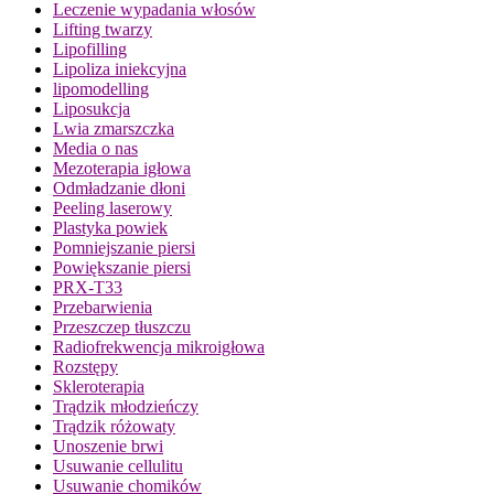
Leczenie wypadania włosów
Lifting twarzy
Lipofilling
Lipoliza iniekcyjna
lipomodelling
Liposukcja
Lwia zmarszczka
Media o nas
Mezoterapia igłowa
Odmładzanie dłoni
Peeling laserowy
Plastyka powiek
Pomniejszanie piersi
Powiększanie piersi
PRX-T33
Przebarwienia
Przeszczep tłuszczu
Radiofrekwencja mikroigłowa
Rozstępy
Skleroterapia
Trądzik młodzieńczy
Trądzik różowaty
Unoszenie brwi
Usuwanie cellulitu
Usuwanie chomików