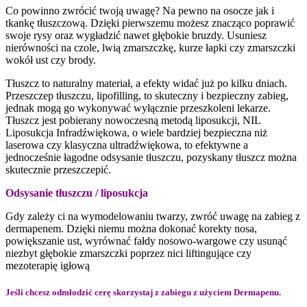
Co powinno zwrócić twoją uwagę? Na pewno na osocze jak i
tkankę tłuszczową. Dzięki pierwszemu możesz znacząco poprawić
swoje rysy oraz wygładzić nawet głębokie bruzdy. Usuniesz
nierówności na czole, lwią zmarszczkę, kurze łapki czy zmarszczki
wokół ust czy brody.
Tłuszcz to naturalny materiał, a efekty widać już po kilku dniach.
Przeszczep tłuszczu, lipofilling, to skuteczny i bezpieczny zabieg,
jednak mogą go wykonywać wyłącznie przeszkoleni lekarze.
Tłuszcz jest pobierany nowoczesną metodą liposukcji, NIL
Liposukcja Infradźwiękowa, o wiele bardziej bezpieczna niż
laserowa czy klasyczna ultradźwiękowa, to efektywne a
jednocześnie łagodne odsysanie tłuszczu, pozyskany tłuszcz można
skutecznie przeszczepić.
Odsysanie tłuszczu / liposukcja
Gdy zależy ci na wymodelowaniu twarzy, zwróć uwagę na zabieg z
dermapenem. Dzięki niemu można dokonać korekty nosa,
powiększanie ust, wyrównać fałdy nosowo-wargowe czy usunąć
niezbyt głębokie zmarszczki poprzez nici liftingujące czy
mezoterapię igłową
Jeśli chcesz odmłodzić cerę skorzystaj z zabiegu z użyciem Dermapenu.