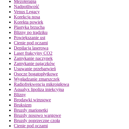
Mezoterapia
Nadpotliwość
Venus Legacy
Korekcja nosa
Korekta powiek
Plastyka brzucha
Blizny po trądziku
Powiększanie ust
Cienie pod oczami
Depilacja laserowa
Laser frakcyjny CO2
Zamykanie naczynek
Zamykanie pajączków
Usuwanie przebarwień
Osocze bogatopłytkowe
Wygładzanie zmarszczek
Radiofrekwencja mikroigłowa
Aqualyx lipoliza iniekcyjna
Blizny
Brodawki wirusowe
Bruksizm
Bruzdy marionetki
Bruzdy nosowo wargowe
Bruzdy poprzeczne czoła
Cienie pod oczami