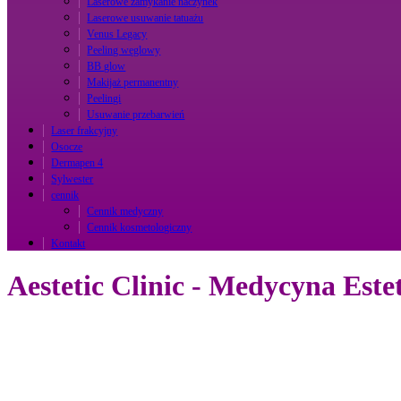
Laserowe zamykanie naczynek
Laserowe usuwanie tatuażu
Venus Legacy
Peeling węglowy
BB glow
Makijaż permanentny
Peelingi
Usuwanie przebarwień
Laser frakcyjny
Osocze
Dermapen 4
Sylwester
cennik
Cennik medyczny
Cennik kosmetologiczny
Kontakt
Aestetic Clinic - Medycyna Este