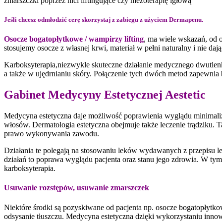
zmarszczki poprzez nici liftingujące czy mezoterapię igłową
Jeśli chcesz odmłodzić cerę skorzystaj z zabiegu z użyciem Dermapenu.
Osocze bogatopłytkowe / wampirzy lifting
, ma wiele wskazań, od o
stosujemy osocze z własnej krwi, materiał w pełni naturalny i nie da
Karboksyterapia,niezwykle skuteczne działanie medycznego dwutlenk
a także w ujędrnianiu skóry. Połączenie tych dwóch metod zapewnia b
Gabinet Medycyny Estetycznej Aestetic
Medycyna estetyczna daje możliwość poprawienia wyglądu minimaliz
włosów. Dermatologia estetyczna obejmuje także leczenie trądziku. T
prawo wykonywania zawodu.
Działania te polegają na stosowaniu leków wydawanych z przepisu 
działań to poprawa wyglądu pacjenta oraz stanu jego zdrowia. W tym 
karboksyterapia.
Usuwanie rozstępów, usuwanie zmarszczek
Niektóre środki są pozyskiwane od pacjenta np. osocze bogatopłytko
odsysanie tłuszczu. Medycyna estetyczna dzięki wykorzystaniu inno