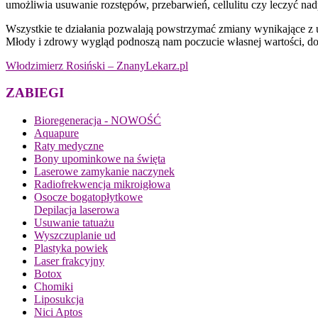
umożliwia usuwanie rozstępów, przebarwień, cellulitu czy leczyć nad
Wszystkie te działania pozwalają powstrzymać zmiany wynikające z u
Młody i zdrowy wygląd podnoszą nam poczucie własnej wartości, do
Włodzimierz Rosiński – ZnanyLekarz.pl
ZABIEGI
Bioregeneracja - NOWOŚĆ
Aquapure
Raty medyczne
Bony upominkowe na święta
Laserowe zamykanie naczynek
Radiofrekwencja mikroigłowa
Osocze bogatopłytkowe
Depilacja laserowa
Usuwanie tatuażu
Wyszczuplanie ud
Plastyka powiek
Laser frakcyjny
Botox
Chomiki
Liposukcja
Nici Aptos