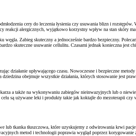
dmłodzenia cery do leczenia łysienia czy usuwania blizn i rozstępów.
jący reakcji alergicznych, wyjątkowo korzystny wpływ na stan skóry ma 
u węgla. Zabieg skuteczny a jednocześnie bardzo bezpieczny. Polecam
ardzo skuteczne usuwanie cellulitu. Czasami jednak konieczna jest chi
ując działanie upływającego czasu. Nowoczesne i bezpieczne metody
a dziedzina obejmuje wszystkie działania, których stosowanie jest pr
lekarza a także na wykonywaniu zabiegów nieinwazyjnych lub o niewi
celu są używane leki i produkty takie jak koktajle do mezoterapii czy
we lub tkanka tłuszczowa, które uzyskujemy z odwirowania krwi pacjen
wacyjnych metod i technologii poprawia wygląd poprzez korygowanie 