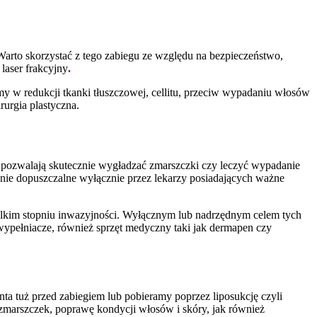
 Warto skorzystać z tego zabiegu ze względu na bezpieczeństwo,
laser frakcyjny
.
y w redukcji tkanki tłuszczowej, cellitu, przeciw wypadaniu włosów
rurgia plastyczna.
 pozwalają skutecznie wygładzać zmarszczki czy leczyć wypadanie
awnie dopuszczalne wyłącznie przez lekarzy posiadających ważne
elkim stopniu inwazyjności. Wyłącznym lub nadrzędnym celem tych
 wypełniacze, również sprzęt medyczny taki jak dermapen czy
ta tuż przed zabiegiem lub pobieramy poprzez liposukcję czyli
zmarszczek, poprawę kondycji włosów i skóry, jak również