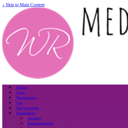
↓ Skip to Main Content
Główna
O nas
Bioregeneracja
Usta
Plastyka powiek
Kosmetologia
Aquapure
Depilacja laserowa