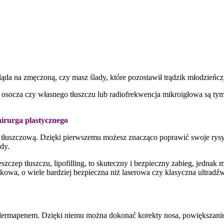
ląda na zmęczoną, czy masz ślady, które pozostawił trądzik młodzieńc
socza czy własnego tłuszczu lub radiofrekwencja mikroigłowa są tym
hirurga plastycznego
tłuszczową. Dzięki pierwszemu możesz znacząco poprawić swoje rysy 
dy.
zeszczep tłuszczu, lipofilling, to skuteczny i bezpieczny zabieg, jedn
owa, o wiele bardziej bezpieczna niż laserowa czy klasyczna ultradźw
dermapenem. Dzięki niemu można dokonać korekty nosa, powiększanie