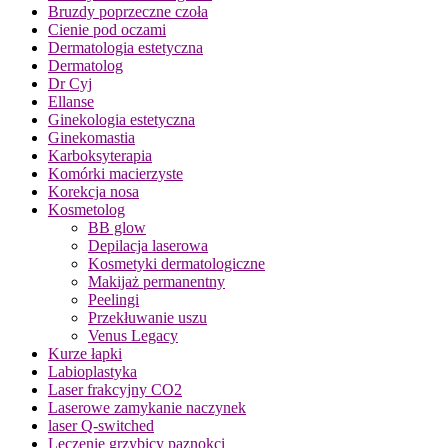
Bruzdy poprzeczne czoła
Cienie pod oczami
Dermatologia estetyczna
Dermatolog
Dr Cyj
Ellanse
Ginekologia estetyczna
Ginekomastia
Karboksyterapia
Komórki macierzyste
Korekcja nosa
Kosmetolog
BB glow
Depilacja laserowa
Kosmetyki dermatologiczne
Makijaż permanentny
Peelingi
Przekłuwanie uszu
Venus Legacy
Kurze łapki
Labioplastyka
Laser frakcyjny CO2
Laserowe zamykanie naczynek
laser Q-switched
Leczenie grzybicy paznokci