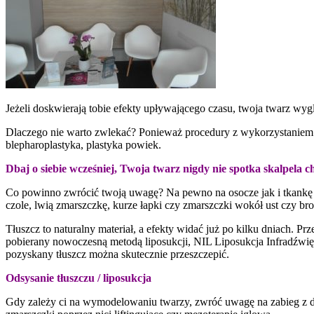
Jeżeli doskwierają tobie efekty upływającego czasu, twoja twarz wyg
Dlaczego nie warto zwlekać? Ponieważ procedury z wykorzystaniem o
blepharoplastyka, plastyka powiek.
Dbaj o siebie wcześniej, Twoja twarz nigdy nie spotka skalpela c
Co powinno zwrócić twoją uwagę? Na pewno na osocze jak i tkankę 
czole, lwią zmarszczkę, kurze łapki czy zmarszczki wokół ust czy bro
Tłuszcz to naturalny materiał, a efekty widać już po kilku dniach. Pr
pobierany nowoczesną metodą liposukcji, NIL Liposukcja Infradźwięk
pozyskany tłuszcz można skutecznie przeszczepić.
Odsysanie tłuszczu / liposukcja
Gdy zależy ci na wymodelowaniu twarzy, zwróć uwagę na zabieg z 