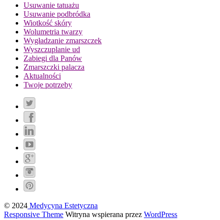
Usuwanie tatuażu
Usuwanie podbródka
Wiotkość skóry
Wolumetria twarzy
Wygładzanie zmarszczek
Wyszczuplanie ud
Zabiegi dla Panów
Zmarszczki palacza
Aktualności
Twoje potrzeby
© 2024
Medycyna Estetyczna
Responsive Theme
Witryna wspierana przez
WordPress