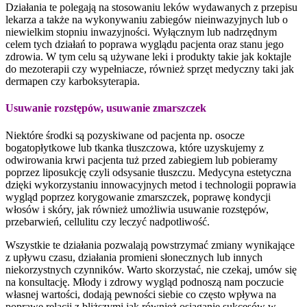
Działania te polegają na stosowaniu leków wydawanych z przepisu
lekarza a także na wykonywaniu zabiegów nieinwazyjnych lub o
niewielkim stopniu inwazyjności. Wyłącznym lub nadrzędnym
celem tych działań to poprawa wyglądu pacjenta oraz stanu jego
zdrowia. W tym celu są używane leki i produkty takie jak koktajle
do mezoterapii czy wypełniacze, również sprzęt medyczny taki jak
dermapen czy karboksyterapia.
Usuwanie rozstępów, usuwanie zmarszczek
Niektóre środki są pozyskiwane od pacjenta np. osocze
bogatopłytkowe lub tkanka tłuszczowa, które uzyskujemy z
odwirowania krwi pacjenta tuż przed zabiegiem lub pobieramy
poprzez liposukcję czyli odsysanie tłuszczu. Medycyna estetyczna
dzięki wykorzystaniu innowacyjnych metod i technologii poprawia
wygląd poprzez korygowanie zmarszczek, poprawę kondycji
włosów i skóry, jak również umożliwia usuwanie rozstępów,
przebarwień, cellulitu czy leczyć nadpotliwość.
Wszystkie te działania pozwalają powstrzymać zmiany wynikające
z upływu czasu, działania promieni słonecznych lub innych
niekorzystnych czynników. Warto skorzystać, nie czekaj, umów się
na konsultację. Młody i zdrowy wygląd podnoszą nam poczucie
własnej wartości, dodają pewności siebie co często wpływa na
poprawę relacji z bliższymi jak również osiąganie sukcesów w