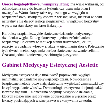
Osocze bogatopłytkowe / wampirzy lifting
, ma wiele wskazań, od
odmłodzenia cery do leczenia łysienia czy usuwania blizn i
rozstępów. Warto skorzystać z tego zabiegu ze względu na
bezpieczeństwo, stosujemy osocze z własnej krwi, materiał w pełni
naturalny i nie dający reakcji alergicznych, wyjątkowo korzystny
wpływ na stan skóry ma laser frakcyjny
.
Karboksyterapia,niezwykle skuteczne działanie medycznego
dwutlenku węgla. Zabieg skuteczny a jednocześnie bardzo
bezpieczny. Polecamy w redukcji tkanki tłuszczowej, cellitu,
przeciw wypadaniu włosów a także w ujędrnianiu skóry. Połączenie
tych dwóch metod zapewnia bardzo skuteczne usuwanie cellulitu.
Czasami jednak konieczna jest chirurgia plastyczna.
Gabinet Medycyny Estetycznej Aestetic
Medycyna estetyczna daje możliwość poprawienia wyglądu
minimalizując działanie upływającego czasu. Nowoczesne i
bezpieczne metody pozwalają skutecznie wygładzać zmarszczki czy
leczyć wypadanie włosów. Dermatologia estetyczna obejmuje także
leczenie trądziku. Ta dziedzina obejmuje wszystkie działania,
których stosowanie jest prawnie dopuszczalne wyłącznie przez
lekarzy posiadających ważne prawo wykonywania zawodu.