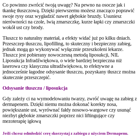
Co powinno zwrócić twoją uwagę? Na pewno na osocze jak i
tkankę tłuszczową. Dzięki pierwszemu możesz znacząco poprawić
swoje rysy oraz wygładzić nawet głębokie bruzdy. Usuniesz
nierówności na czole, lwią zmarszczkę, kurze łapki czy zmarszczki
wokół ust czy brody.
Tłuszcz to naturalny materiał, a efekty widać już po kilku dniach.
Przeszczep tłuszczu, lipofilling, to skuteczny i bezpieczny zabieg,
jednak mogą go wykonywać wyłącznie przeszkoleni lekarze.
Tłuszcz jest pobierany nowoczesną metodą liposukcji, NIL
Liposukcja Infradźwiękowa, o wiele bardziej bezpieczna niż
laserowa czy klasyczna ultradźwiękowa, to efektywne a
jednocześnie łagodne odsysanie tłuszczu, pozyskany tłuszcz można
skutecznie przeszczepić.
Odsysanie tłuszczu / liposukcja
Gdy zależy ci na wymodelowaniu twarzy, zwróć uwagę na zabieg z
dermapenem. Dzięki niemu można dokonać korekty nosa,
powiększanie ust, wyrównać fałdy nosowo-wargowe czy usunąć
niezbyt głębokie zmarszczki poprzez nici liftingujące czy
mezoterapię igłową
Jeśli chcesz odmłodzić cerę skorzystaj z zabiegu z użyciem Dermapenu.