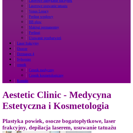
Laserowe zamykanie naczynek
Laserowe usuwanie tatuażu
Venus Legacy
Peeling węglowy
BB glow
Makijaż permanentny
Peelingi
Usuwanie przebarwień
Laser frakcyjny
Osocze
Dermapen 4
Sylwester
cennik
Cennik medyczny
Cennik kosmetologiczny
Kontakt
Aestetic Clinic - Medycyna
Estetyczna i Kosmetologia
Plastyka powiek, osocze bogatopłytkowe, laser
frakcyjny, depilacja laserem, usuwanie tatuażu