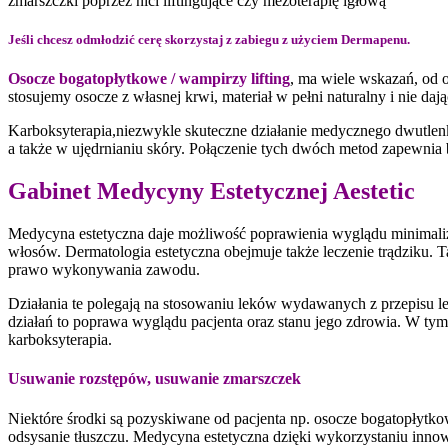
zmarszczki poprzez nici liftingujące czy mezoterapię igłową
Jeśli chcesz odmłodzić cerę skorzystaj z zabiegu z użyciem Dermapenu.
Osocze bogatopłytkowe / wampirzy lifting
, ma wiele wskazań, od o
stosujemy osocze z własnej krwi, materiał w pełni naturalny i nie da
Karboksyterapia,niezwykle skuteczne działanie medycznego dwutlenk
a także w ujędrnianiu skóry. Połączenie tych dwóch metod zapewnia b
Gabinet Medycyny Estetycznej Aestetic
Medycyna estetyczna daje możliwość poprawienia wyglądu minimaliz
włosów. Dermatologia estetyczna obejmuje także leczenie trądziku. T
prawo wykonywania zawodu.
Działania te polegają na stosowaniu leków wydawanych z przepisu 
działań to poprawa wyglądu pacjenta oraz stanu jego zdrowia. W tym 
karboksyterapia.
Usuwanie rozstępów, usuwanie zmarszczek
Niektóre środki są pozyskiwane od pacjenta np. osocze bogatopłytko
odsysanie tłuszczu. Medycyna estetyczna dzięki wykorzystaniu inno