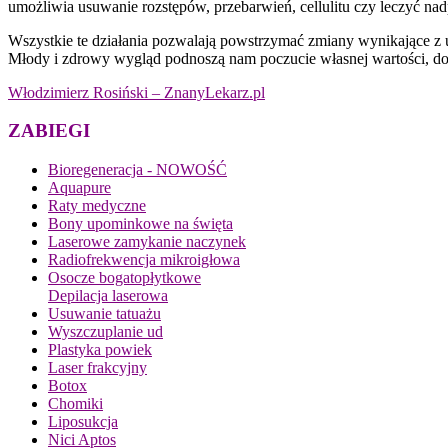
umożliwia usuwanie rozstępów, przebarwień, cellulitu czy leczyć nad
Wszystkie te działania pozwalają powstrzymać zmiany wynikające z u
Młody i zdrowy wygląd podnoszą nam poczucie własnej wartości, do
Włodzimierz Rosiński – ZnanyLekarz.pl
ZABIEGI
Bioregeneracja - NOWOŚĆ
Aquapure
Raty medyczne
Bony upominkowe na święta
Laserowe zamykanie naczynek
Radiofrekwencja mikroigłowa
Osocze bogatopłytkowe
Depilacja laserowa
Usuwanie tatuażu
Wyszczuplanie ud
Plastyka powiek
Laser frakcyjny
Botox
Chomiki
Liposukcja
Nici Aptos