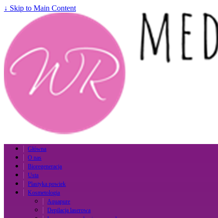
↓ Skip to Main Content
Główna
O nas
Bioregeneracja
Usta
Plastyka powiek
Kosmetologia
Aquapure
Depilacja laserowa