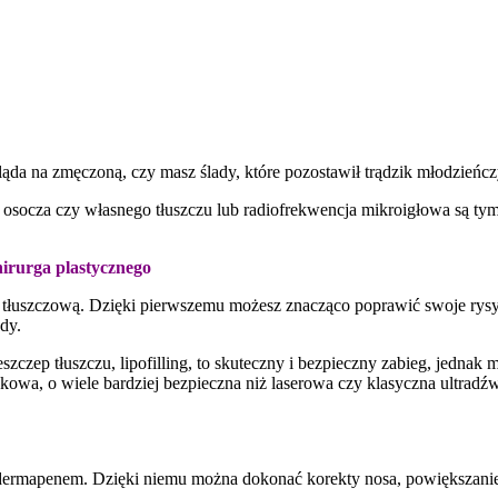
ląda na zmęczoną, czy masz ślady, które pozostawił trądzik młodzieńc
socza czy własnego tłuszczu lub radiofrekwencja mikroigłowa są tym
hirurga plastycznego
tłuszczową. Dzięki pierwszemu możesz znacząco poprawić swoje rysy 
dy.
zeszczep tłuszczu, lipofilling, to skuteczny i bezpieczny zabieg, jedn
owa, o wiele bardziej bezpieczna niż laserowa czy klasyczna ultradźw
dermapenem. Dzięki niemu można dokonać korekty nosa, powiększanie