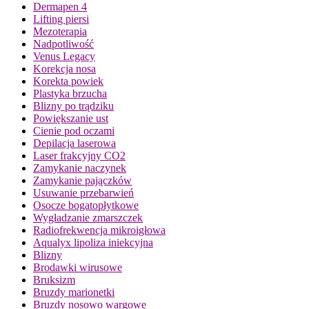
Dermapen 4
Lifting piersi
Mezoterapia
Nadpotliwość
Venus Legacy
Korekcja nosa
Korekta powiek
Plastyka brzucha
Blizny po trądziku
Powiększanie ust
Cienie pod oczami
Depilacja laserowa
Laser frakcyjny CO2
Zamykanie naczynek
Zamykanie pajączków
Usuwanie przebarwień
Osocze bogatopłytkowe
Wygładzanie zmarszczek
Radiofrekwencja mikroigłowa
Aqualyx lipoliza iniekcyjna
Blizny
Brodawki wirusowe
Bruksizm
Bruzdy marionetki
Bruzdy nosowo wargowe