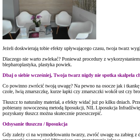
Jeżeli doskwierają tobie efekty upływającego czasu, twoja twarz wyg
Dlaczego nie warto zwlekać? Ponieważ procedury z wykorzystaniem o
blepharoplastyka, plastyka powiek.
Dbaj o siebie wcześniej, Twoja twarz nigdy nie spotka skalpela c
Co powinno zwrócić twoją uwagę? Na pewno na osocze jak i tkankę 
czole, lwią zmarszczkę, kurze łapki czy zmarszczki wokół ust czy bro
Tłuszcz to naturalny materiał, a efekty widać już po kilku dniach. Pr
pobierany nowoczesną metodą liposukcji, NIL Liposukcja Infradźwięk
pozyskany tłuszcz można skutecznie przeszczepić.
Odsysanie tłuszczu / liposukcja
Gdy zależy ci na wymodelowaniu twarzy, zwróć uwagę na zabieg z 