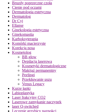
Bruzdy poprzeczne czoła
Cienie pod oczami
Dermatologia estetyczna
Dermatolog
Dr Cyj
Ellanse
Ginekologia estetyczna
Ginekomastia
Karboksyterapia
Komórki macierzyste
Korekcja nosa
Kosmetolog
BB glow
Depilacja laserowa
Kosmetyki dermatologiczne
Makijaż permanentny
Peelingi
Przekłuwanie uszu
Venus Legacy
Kurze łapki
Labioplastyka
Laser frakcyjny CO2
Laserowe zamykanie naczynek
laser Q-switched
Leczenie grzybicy paznokci