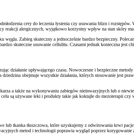
dmłodzenia cery do leczenia łysienia czy usuwania blizn i rozstępów.
jący reakcji alergicznych, wyjątkowo korzystny wpływ na stan skóry ma 
u węgla. Zabieg skuteczny a jednocześnie bardzo bezpieczny. Polecam
ardzo skuteczne usuwanie cellulitu. Czasami jednak konieczna jest chi
ując działanie upływającego czasu. Nowoczesne i bezpieczne metody
a dziedzina obejmuje wszystkie działania, których stosowanie jest pr
lekarza a także na wykonywaniu zabiegów nieinwazyjnych lub o niewi
celu są używane leki i produkty takie jak koktajle do mezoterapii czy
we lub tkanka tłuszczowa, które uzyskujemy z odwirowania krwi pacjen
wacyjnych metod i technologii poprawia wygląd poprzez korygowanie 