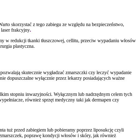
 Warto skorzystać z tego zabiegu ze względu na bezpieczeństwo,
laser frakcyjny
.
y w redukcji tkanki tłuszczowej, cellitu, przeciw wypadaniu włosów
rurgia plastyczna.
 pozwalają skutecznie wygładzać zmarszczki czy leczyć wypadanie
awnie dopuszczalne wyłącznie przez lekarzy posiadających ważne
elkim stopniu inwazyjności. Wyłącznym lub nadrzędnym celem tych
 wypełniacze, również sprzęt medyczny taki jak dermapen czy
ta tuż przed zabiegiem lub pobieramy poprzez liposukcję czyli
zmarszczek, poprawę kondycji włosów i skóry, jak również