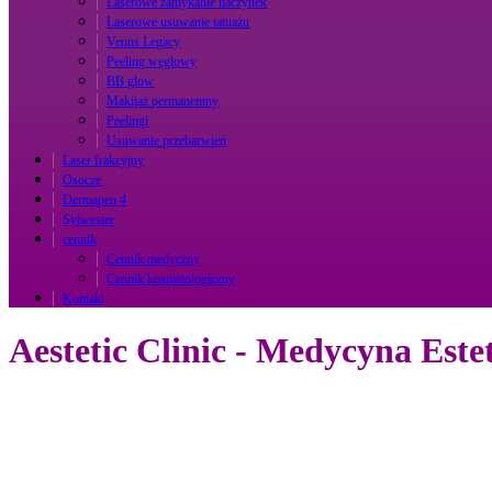
Laserowe zamykanie naczynek
Laserowe usuwanie tatuażu
Venus Legacy
Peeling węglowy
BB glow
Makijaż permanentny
Peelingi
Usuwanie przebarwień
Laser frakcyjny
Osocze
Dermapen 4
Sylwester
cennik
Cennik medyczny
Cennik kosmetologiczny
Kontakt
Aestetic Clinic - Medycyna Este