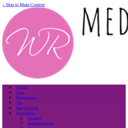
↓ Skip to Main Content
Główna
O nas
Bioregeneracja
Usta
Plastyka powiek
Kosmetologia
Aquapure
Depilacja laserowa