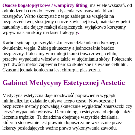
Osocze bogatopłytkowe / wampirzy lifting
, ma wiele wskazań, od
odmłodzenia cery do leczenia łysienia czy usuwania blizn i
rozstępów. Warto skorzystać z tego zabiegu ze względu na
bezpieczeństwo, stosujemy osocze z własnej krwi, materiał w pełni
naturalny i nie dający reakcji alergicznych, wyjątkowo korzystny
wpływ na stan skóry ma laser frakcyjny
.
Karboksyterapia,niezwykle skuteczne działanie medycznego
dwutlenku węgla. Zabieg skuteczny a jednocześnie bardzo
bezpieczny. Polecamy w redukcji tkanki tłuszczowej, cellitu,
przeciw wypadaniu włosów a także w ujędrnianiu skóry. Połączenie
tych dwóch metod zapewnia bardzo skuteczne usuwanie cellulitu.
Czasami jednak konieczna jest chirurgia plastyczna.
Gabinet Medycyny Estetycznej Aestetic
Medycyna estetyczna daje możliwość poprawienia wyglądu
minimalizując działanie upływającego czasu. Nowoczesne i
bezpieczne metody pozwalają skutecznie wygładzać zmarszczki czy
leczyć wypadanie włosów. Dermatologia estetyczna obejmuje także
leczenie trądziku. Ta dziedzina obejmuje wszystkie działania,
których stosowanie jest prawnie dopuszczalne wyłącznie przez
lekarzy posiadających ważne prawo wykonywania zawodu.