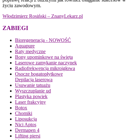
życiu zawodowym.
Włodzimierz Rosiński – ZnanyLekarz.pl
ZABIEGI
Bioregeneracja - NOWOŚĆ
Aquapure
Raty medyczne
Bony upominkowe na święta
Laserowe zamykanie naczynek
Radiofrekwencja mikroigłowa
Osocze bogatopłytkowe
Depilacja laserowa
Usuwanie tatuażu
Wyszczuplanie ud
Plastyka powiek
Laser frakcyjny
Botox
Chomiki
Liposukcja
Nici Aptos
Dermapen 4
Lifting piersi