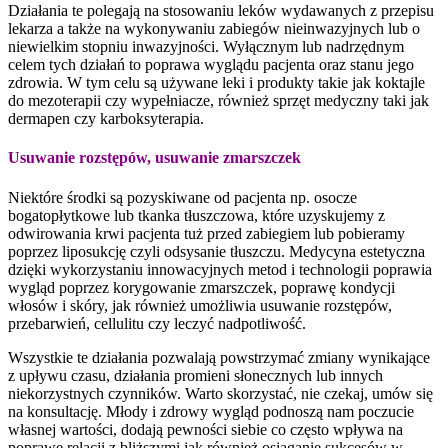
Działania te polegają na stosowaniu leków wydawanych z przepisu
lekarza a także na wykonywaniu zabiegów nieinwazyjnych lub o
niewielkim stopniu inwazyjności. Wyłącznym lub nadrzędnym
celem tych działań to poprawa wyglądu pacjenta oraz stanu jego
zdrowia. W tym celu są używane leki i produkty takie jak koktajle
do mezoterapii czy wypełniacze, również sprzęt medyczny taki jak
dermapen czy karboksyterapia.
Usuwanie rozstępów, usuwanie zmarszczek
Niektóre środki są pozyskiwane od pacjenta np. osocze
bogatopłytkowe lub tkanka tłuszczowa, które uzyskujemy z
odwirowania krwi pacjenta tuż przed zabiegiem lub pobieramy
poprzez liposukcję czyli odsysanie tłuszczu. Medycyna estetyczna
dzięki wykorzystaniu innowacyjnych metod i technologii poprawia
wygląd poprzez korygowanie zmarszczek, poprawę kondycji
włosów i skóry, jak również umożliwia usuwanie rozstępów,
przebarwień, cellulitu czy leczyć nadpotliwość.
Wszystkie te działania pozwalają powstrzymać zmiany wynikające
z upływu czasu, działania promieni słonecznych lub innych
niekorzystnych czynników. Warto skorzystać, nie czekaj, umów się
na konsultację. Młody i zdrowy wygląd podnoszą nam poczucie
własnej wartości, dodają pewności siebie co często wpływa na
poprawę relacji z bliższymi jak również osiąganie sukcesów w