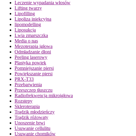
Leczenie wypadania włosów
Lifting twarzy
Lipofilling
Lipoliza iniekcyjna
lipomodelling
Liposukcja
Lwia zmarszczka
Media o nas
Mezoterapia igłowa
Odmładzanie dłoni
Peeling laserowy
Plastyka powiek
Pomniejszanie piersi
Powiększanie piersi
PRX-T33
Przebarwienia
Przeszczep tłuszczu
Radiofrekwencja mikroigłowa
Rozstępy
Skleroterapia
Trądzik młodzieńczy
Trądzik różowaty
Unoszenie brwi
Usuwanie cellulitu
Usuwanie chomików