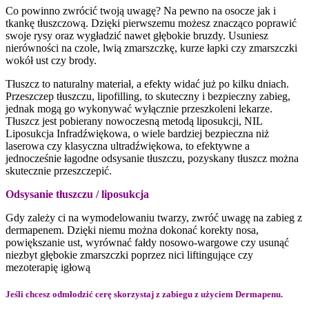
Co powinno zwrócić twoją uwagę? Na pewno na osocze jak i
tkankę tłuszczową. Dzięki pierwszemu możesz znacząco poprawić
swoje rysy oraz wygładzić nawet głębokie bruzdy. Usuniesz
nierówności na czole, lwią zmarszczkę, kurze łapki czy zmarszczki
wokół ust czy brody.
Tłuszcz to naturalny materiał, a efekty widać już po kilku dniach.
Przeszczep tłuszczu, lipofilling, to skuteczny i bezpieczny zabieg,
jednak mogą go wykonywać wyłącznie przeszkoleni lekarze.
Tłuszcz jest pobierany nowoczesną metodą liposukcji, NIL
Liposukcja Infradźwiękowa, o wiele bardziej bezpieczna niż
laserowa czy klasyczna ultradźwiękowa, to efektywne a
jednocześnie łagodne odsysanie tłuszczu, pozyskany tłuszcz można
skutecznie przeszczepić.
Odsysanie tłuszczu / liposukcja
Gdy zależy ci na wymodelowaniu twarzy, zwróć uwagę na zabieg z
dermapenem. Dzięki niemu można dokonać korekty nosa,
powiększanie ust, wyrównać fałdy nosowo-wargowe czy usunąć
niezbyt głębokie zmarszczki poprzez nici liftingujące czy
mezoterapię igłową
Jeśli chcesz odmłodzić cerę skorzystaj z zabiegu z użyciem Dermapenu.