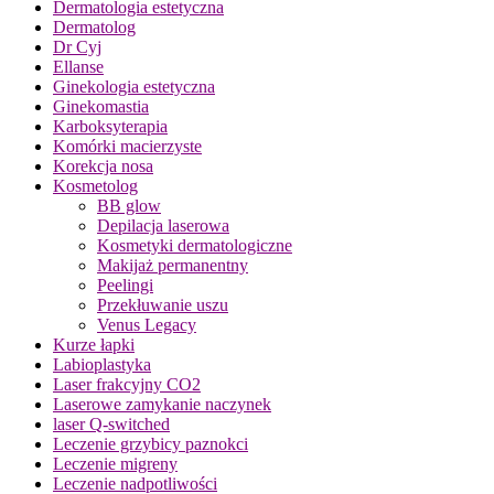
Dermatologia estetyczna
Dermatolog
Dr Cyj
Ellanse
Ginekologia estetyczna
Ginekomastia
Karboksyterapia
Komórki macierzyste
Korekcja nosa
Kosmetolog
BB glow
Depilacja laserowa
Kosmetyki dermatologiczne
Makijaż permanentny
Peelingi
Przekłuwanie uszu
Venus Legacy
Kurze łapki
Labioplastyka
Laser frakcyjny CO2
Laserowe zamykanie naczynek
laser Q-switched
Leczenie grzybicy paznokci
Leczenie migreny
Leczenie nadpotliwości