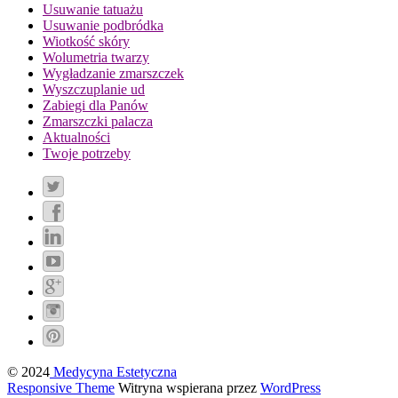
Usuwanie tatuażu
Usuwanie podbródka
Wiotkość skóry
Wolumetria twarzy
Wygładzanie zmarszczek
Wyszczuplanie ud
Zabiegi dla Panów
Zmarszczki palacza
Aktualności
Twoje potrzeby
© 2024
Medycyna Estetyczna
Responsive Theme
Witryna wspierana przez
WordPress