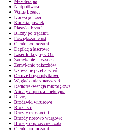
Mezoterapia
Nadpotliwość
Venus Legacy
Korekcja nosa
Korekta powiek
Plastyka brzucha
Blizny po trądziku
Powiększanie ust
Cienie pod oczami
Depilacja laserowa
Laser frakcyjny CO2
Zamykanie naczynek
Zamykanie pajączków
Usuwanie przebarwień
Osocze bogatopłytkowe
Wygładzanie zmarszczek
Radiofrekwencja mikroigłowa
Aqualyx lipoliza iniekcyjna
Blizny
Brodawki wirusowe
Bruksizm
Bruzdy marionetki
Bruzdy nosowo wargowe
Bruzdy poprzeczne czoła
Cienie pod oczami