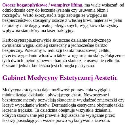
Osocze bogatopłytkowe / wampirzy lifting
, ma wiele wskazań, od
odmłodzenia cery do leczenia łysienia czy usuwania blizn i
rozstępów. Warto skorzystać z tego zabiegu ze względu na
bezpieczeństwo, stosujemy osocze z własnej krwi, materiał w pełni
naturalny i nie dający reakcji alergicznych, wyjątkowo korzystny
wpływ na stan skóry ma laser frakcyjny
.
Karboksyterapia,niezwykle skuteczne działanie medycznego
dwutlenku węgla. Zabieg skuteczny a jednocześnie bardzo
bezpieczny. Polecamy w redukcji tkanki tłuszczowej, cellitu,
przeciw wypadaniu włosów a także w ujędrnianiu skóry. Połączenie
tych dwóch metod zapewnia bardzo skuteczne usuwanie cellulitu.
Czasami jednak konieczna jest chirurgia plastyczna.
Gabinet Medycyny Estetycznej Aestetic
Medycyna estetyczna daje możliwość poprawienia wyglądu
minimalizując działanie upływającego czasu. Nowoczesne i
bezpieczne metody pozwalają skutecznie wygładzać zmarszczki czy
leczyć wypadanie włosów. Dermatologia estetyczna obejmuje także
leczenie trądziku. Ta dziedzina obejmuje wszystkie działania,
których stosowanie jest prawnie dopuszczalne wyłącznie przez
lekarzy posiadających ważne prawo wykonywania zawodu.