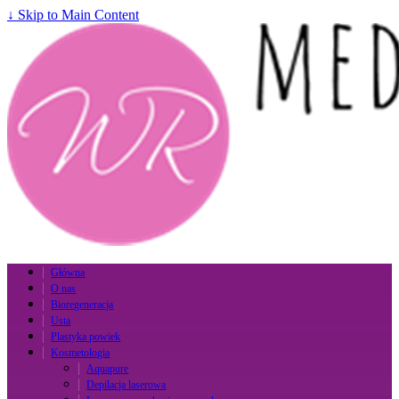
↓ Skip to Main Content
Główna
O nas
Bioregeneracja
Usta
Plastyka powiek
Kosmetologia
Aquapure
Depilacja laserowa