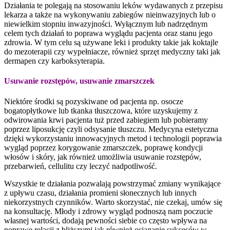
Działania te polegają na stosowaniu leków wydawanych z przepisu
lekarza a także na wykonywaniu zabiegów nieinwazyjnych lub o
niewielkim stopniu inwazyjności. Wyłącznym lub nadrzędnym
celem tych działań to poprawa wyglądu pacjenta oraz stanu jego
zdrowia. W tym celu są używane leki i produkty takie jak koktajle
do mezoterapii czy wypełniacze, również sprzęt medyczny taki jak
dermapen czy karboksyterapia.
Usuwanie rozstępów, usuwanie zmarszczek
Niektóre środki są pozyskiwane od pacjenta np. osocze
bogatopłytkowe lub tkanka tłuszczowa, które uzyskujemy z
odwirowania krwi pacjenta tuż przed zabiegiem lub pobieramy
poprzez liposukcję czyli odsysanie tłuszczu. Medycyna estetyczna
dzięki wykorzystaniu innowacyjnych metod i technologii poprawia
wygląd poprzez korygowanie zmarszczek, poprawę kondycji
włosów i skóry, jak również umożliwia usuwanie rozstępów,
przebarwień, cellulitu czy leczyć nadpotliwość.
Wszystkie te działania pozwalają powstrzymać zmiany wynikające
z upływu czasu, działania promieni słonecznych lub innych
niekorzystnych czynników. Warto skorzystać, nie czekaj, umów się
na konsultację. Młody i zdrowy wygląd podnoszą nam poczucie
własnej wartości, dodają pewności siebie co często wpływa na
poprawę relacji z bliższymi jak również osiąganie sukcesów w