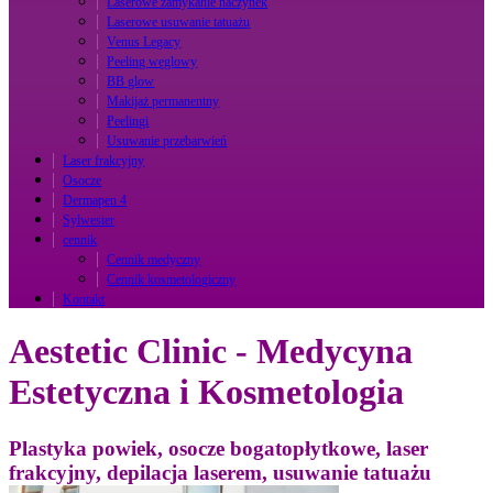
Laserowe zamykanie naczynek
Laserowe usuwanie tatuażu
Venus Legacy
Peeling węglowy
BB glow
Makijaż permanentny
Peelingi
Usuwanie przebarwień
Laser frakcyjny
Osocze
Dermapen 4
Sylwester
cennik
Cennik medyczny
Cennik kosmetologiczny
Kontakt
Aestetic Clinic - Medycyna
Estetyczna i Kosmetologia
Plastyka powiek, osocze bogatopłytkowe, laser
frakcyjny, depilacja laserem, usuwanie tatuażu