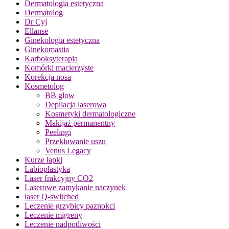
Dermatologia estetyczna
Dermatolog
Dr Cyj
Ellanse
Ginekologia estetyczna
Ginekomastia
Karboksyterapia
Komórki macierzyste
Korekcja nosa
Kosmetolog
BB glow
Depilacja laserowa
Kosmetyki dermatologiczne
Makijaż permanentny
Peelingi
Przekłuwanie uszu
Venus Legacy
Kurze łapki
Labioplastyka
Laser frakcyjny CO2
Laserowe zamykanie naczynek
laser Q-switched
Leczenie grzybicy paznokci
Leczenie migreny
Leczenie nadpotliwości