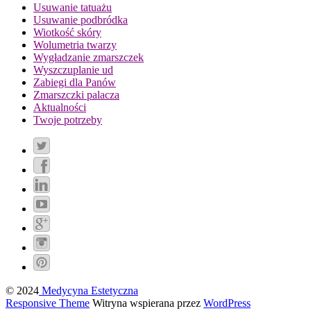
Usuwanie tatuażu
Usuwanie podbródka
Wiotkość skóry
Wolumetria twarzy
Wygładzanie zmarszczek
Wyszczuplanie ud
Zabiegi dla Panów
Zmarszczki palacza
Aktualności
Twoje potrzeby
© 2024
Medycyna Estetyczna
Responsive Theme
Witryna wspierana przez
WordPress