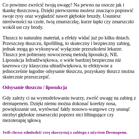
Co powinno zwrócić twoją uwagę? Na pewno na osocze jak i
tkankę tłuszczową. Dzięki pierwszemu możesz znacząco poprawić
swoje rysy oraz wygładzić nawet głębokie bruzdy. Usuniesz
nierówności na czole, lwią zmarszczkę, kurze łapki czy zmarszczki
wokół ust czy brody.
Tłuszcz to naturalny materiał, a efekty widać już po kilku dniach.
Przeszczep tłuszczu, lipofilling, to skuteczny i bezpieczny zabieg,
jednak mogą go wykonywać wyłącznie przeszkoleni lekarze.
Tłuszcz jest pobierany nowoczesną metodą liposukcji, NIL
Liposukcja Infradźwiękowa, o wiele bardziej bezpieczna niż
laserowa czy klasyczna ultradźwiękowa, to efektywne a
jednocześnie łagodne odsysanie tłuszczu, pozyskany tłuszcz można
skutecznie przeszczepić.
Odsysanie tłuszczu / liposukcja
Gdy zależy ci na wymodelowaniu twarzy, zwróć uwagę na zabieg z
dermapenem. Dzięki niemu można dokonać korekty nosa,
powiększanie ust, wyrównać fałdy nosowo-wargowe czy usunąć
niezbyt głębokie zmarszczki poprzez nici liftingujące czy
mezoterapię igłową
Jeśli chcesz odmłodzić cerę skorzystaj z zabiegu z użyciem Dermapenu.