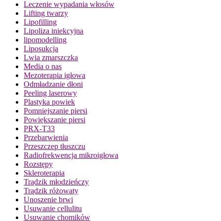
Leczenie wypadania włosów
Lifting twarzy
Lipofilling
Lipoliza iniekcyjna
lipomodelling
Liposukcja
Lwia zmarszczka
Media o nas
Mezoterapia igłowa
Odmładzanie dłoni
Peeling laserowy
Plastyka powiek
Pomniejszanie piersi
Powiększanie piersi
PRX-T33
Przebarwienia
Przeszczep tłuszczu
Radiofrekwencja mikroigłowa
Rozstępy
Skleroterapia
Trądzik młodzieńczy
Trądzik różowaty
Unoszenie brwi
Usuwanie cellulitu
Usuwanie chomików