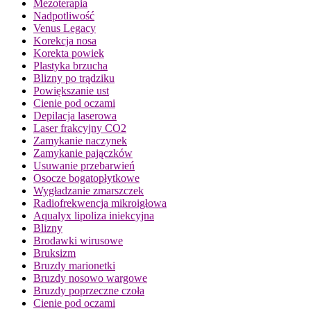
Mezoterapia
Nadpotliwość
Venus Legacy
Korekcja nosa
Korekta powiek
Plastyka brzucha
Blizny po trądziku
Powiększanie ust
Cienie pod oczami
Depilacja laserowa
Laser frakcyjny CO2
Zamykanie naczynek
Zamykanie pajączków
Usuwanie przebarwień
Osocze bogatopłytkowe
Wygładzanie zmarszczek
Radiofrekwencja mikroigłowa
Aqualyx lipoliza iniekcyjna
Blizny
Brodawki wirusowe
Bruksizm
Bruzdy marionetki
Bruzdy nosowo wargowe
Bruzdy poprzeczne czoła
Cienie pod oczami