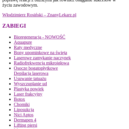
życiu zawodowym.
Włodzimierz Rosiński – ZnanyLekarz.pl
ZABIEGI
Bioregeneracja - NOWOŚĆ
Aquapure
Raty medyczne
Bony upominkowe na święta
Laserowe zamykanie naczynek
Radiofrekwencja mikroigłowa
Osocze bogatopłytkowe
Depilacja laserowa
Usuwanie tatuażu
Wyszczuplanie ud
Plastyka powiek
Laser frakcyjny
Botox
Chomiki
Liposukcja
Nici Aptos
Dermapen 4
Lifting piersi